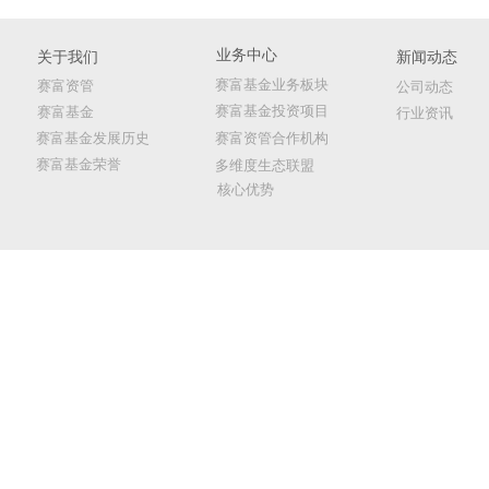
业务中心
关于我们
新闻动态
赛富基金业务板块
赛富资管
公司动态
赛富基金投资项目
赛
富基金
行业资讯
赛
富基金发展历史
赛富资管合作机构
赛
富基金荣誉
多维度生态联盟
核心优势
版权所有 ©
2015-2016
广州赛富合银资产管理有限公司
粤ICP备14061532号