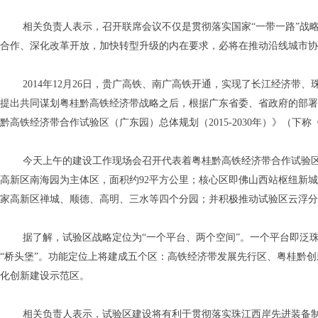
相关负责人表示，召开联席会议不仅是贯彻落实国家
“
一带一路
”
战
合作、深化改革开放，加快转型升级的内在要求，必将在推动沿线城市协
2014
年
12
月
26
日，贵广高铁、南广高铁开通，实现了长江经济带、
提出共同谋划粤桂黔高铁经济带战略之后，根据广东省委、省政府的部署
黔高铁经济带合作试验区（广东园）总体规划（
2015-2030
年）》（下称
今天上午的建设工作现场会召开代表着粤桂黔高铁经济带合作试验
高新区南海园为主体区，面积约
92
平方公里；核心区即佛山西站枢纽新城
家高新区禅城、顺德、高明、三水等四个分园；并积极推动试验区云浮分
据了解，试验区战略定位为
“
一个平台、两个空间
”
。一个平台即泛
“
桥头堡
”
。功能定位上将建成五个区：高铁经济带发展先行区、粤桂黔创
化创新建设示范区。
相关负责人表示，试验区建设将有利于贯彻落实珠江西岸先进装备