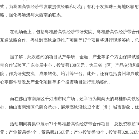
式，为我国高铁经济带发展提供经验和示范；有利于发挥珠三角地区辐射
略，强化粤港澳与大西南的联系。
在现场会上，包括粤桂黔高铁经济带研究院、粤桂黔高铁经济带合
互通战略合作、粤桂黔高铁旅游推广项目等
17
个项目将进行现场签约，总
据了解，此次签约的项目从产学研、金融、产业等多个方面保障试
带合作试验区广东会展中心，投资额
138
亿元，为三省（区）产品交流和
院，作为研究交流、成果转化、培训等平台。此外，还有包括贵州华兴玻
心零部件研发及产业化项目等多个投资项目进行现场签约。
而在佛山市南海区千灯湖市民广场，还举行为期两天的粤桂黔高铁
办、佛山市南海区总商会承办，展示高铁沿线
13
个市（州）城市形象，优
活动期间将集中展示
71
个粤桂黔高铁经济带合作项目，总投资额超
1
元；产业贸易类
4
个，贸易额
215
亿元；产业投资类
48
个，投资额
328.52
亿