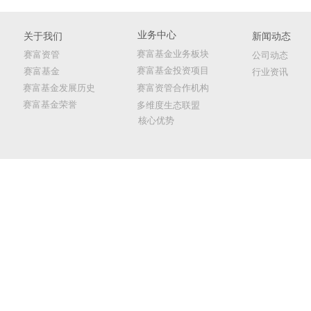
业务中心
关于我们
新闻动态
赛富基金业务板块
赛富资管
公司动态
赛富基金投资项目
赛
富基金
行业资讯
赛
富基金发展历史
赛富资管合作机构
赛
富基金荣誉
多维度生态联盟
核心优势
版权所有 ©
2015-2016
广州赛富合银资产管理有限公司
粤ICP备14061532号